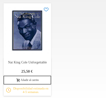
The Very Thought Of You
Unforgettable
When I Fall In Love
Wikipedia - Nat King Cole
Nat King Cole Unforgettable
25,50 €
Añadir al carrito
Disponibilidad estimada en
4-5 semanas.