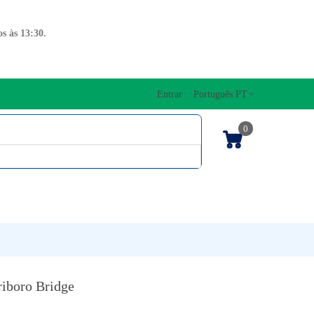
s às 13:30.
Entrar
Português PT
0
ENTOS CORDAS
EDIÇÕES MUSICAIS
PRO
TECLADOS
riboro Bridge