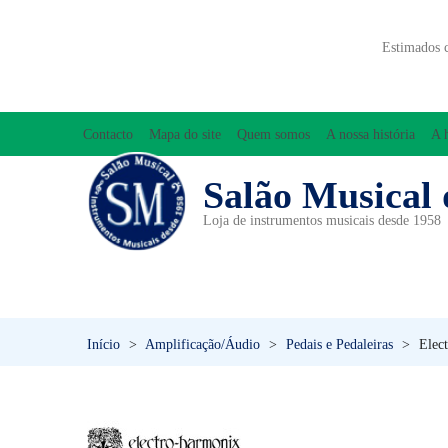
Estimados 
Contacto
Mapa do site
Quem somos
A nossa história
A 
Salão Musical 
Loja de instrumentos musicais desde 1958
ACESSÓRIOS
ACORDEÕES
INICIAÇÃO MUSICAL/ORFF
Início
>
Amplificação/Áudio
>
Pedais e Pedaleiras
>
Elec