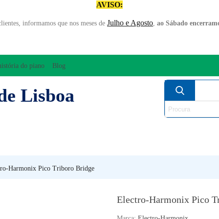
AVISO:
Julho e Agosto
clientes, informamos que nos meses de
,
ao Sábado encerramo
história do piano
Blog
de Lisboa
AMPLIFICAÇÃO/ÁUDIO
ARCO
INSTRUM
PERCUSSÃO
PIANOS
SO
tro-Harmonix Pico Triboro Bridge
Electro-Harmonix Pico T
Marca:
Electro-Harmonix