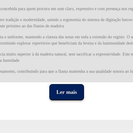
concebida para quem procura um som claro, expressivo e com presença nos reg
ntre tradição e modernidade, unindo a ergonomia do sistema de digitação barro
nte próximo ao das flautas de madeira.
e uniforme, mantendo a clareza das notas em toda a extensão do registo. O seu 
ermitindo explorar repertórios que beneficiam da leveza e da luminosidade dest
cia muito superior à da madeira natural, sem sacrificar a expressividade. Est
 ou humidade.
zenamento, contribuindo para que a flauta mantenha a sua qualidade sonora ao l
ão, leve e prático, ideal para proteger a flauta entre várias utilizações. Para 
, sobretudo quando comparada com modelos mais delicados.
Ler mais
 avançados, oferece uma maior precisão na execução das notas e facilita a arti
de evoluir tecnicamente ou integrar repertórios mais exigentes, ao mesmo temp
nar um desempenho comparável ao das flautas de madeira de custo superior, o