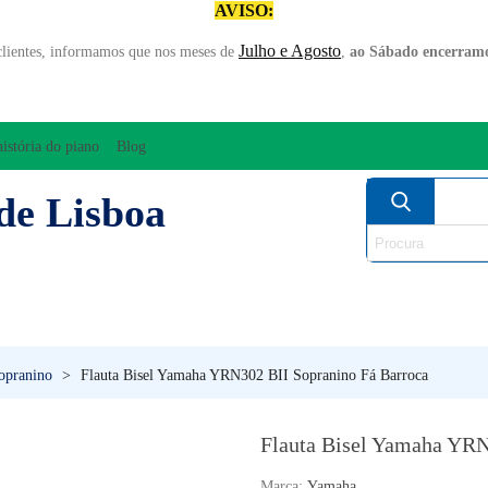
AVISO:
Julho e Agosto
clientes, informamos que nos meses de
,
ao Sábado encerramo
história do piano
Blog
de Lisboa
AMPLIFICAÇÃO/ÁUDIO
ARCO
INSTRUM
PERCUSSÃO
PIANOS
SO
opranino
>
Flauta Bisel Yamaha YRN302 BII Sopranino Fá Barroca
Flauta Bisel Yamaha YRN
Marca:
Yamaha