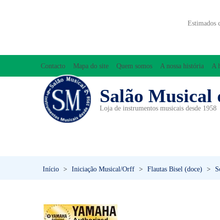
Estimados 
Contacto
Mapa do site
Quem somos
A nossa história
A 
Salão Musical 
Loja de instrumentos musicais desde 1958
ACESSÓRIOS
ACORDEÕES
INICIAÇÃO MUSICAL/ORFF
Início
>
Iniciação Musical/Orff
>
Flautas Bisel (doce)
>
S