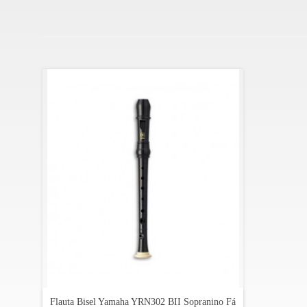
A YRN302 BII integra essa filosofia, colocando ao alc
escolares, ensaios de conjunto ou prática diária do inst
Se procuram uma flauta sopranino que una um som expr
que oferece a clareza e o brilho necessários para dar d
Especificações:
Modelo: YRN302BII
Tamanho: sopranino
Digitação: barroco
Material: resina ABS
Afinação: F
Acessórios incluídos: estojo de algodão
A série 300 oferece uma completa gama de flautas de
Todos estes instrumentos proporcionam um som rico
Flauta Bisel Yamaha YRN302 BII Sopranino Fá