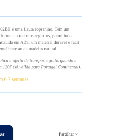
-302BII é uma flauta sopranino. Tem um
iforme em todos os registros, permitindo
nstruída em ABS, um material durável e fácil
melhante ao da madeira natural.
lica a oferta de transporte grátis quando a
a 120€ (só válida para Portugal Continental).
em 6-7 semanas.
ar
Partilhar