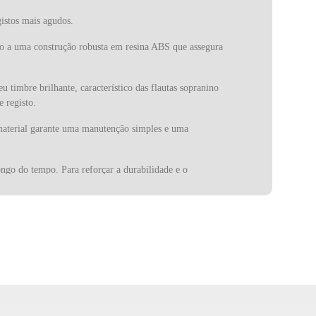
istos mais agudos.
co a uma construção robusta em resina ABS que assegura
timbre brilhante, característico das flautas sopranino
e registo.
e material garante uma manutenção simples e uma
ongo do tempo. Para reforçar a durabilidade e o
estudantes, professores e músicos que precisam de um
culação em passagens rápidas. Esta característica torna
o que explora a musicalidade natural deste instrumento
ferecendo uma gama completa do baixo a sopranino, que