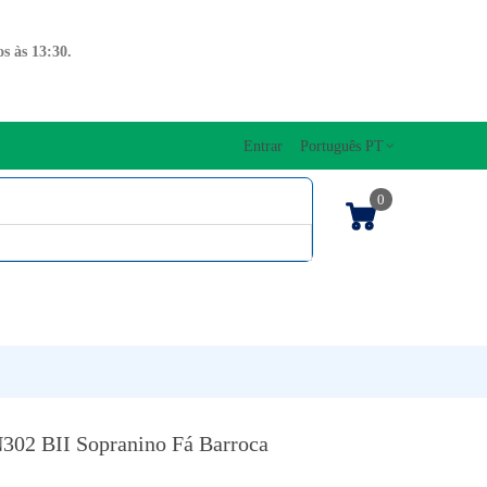
s às 13:30.
Entrar
Português PT
0
ENTOS CORDAS
EDIÇÕES MUSICAIS
PRO
TECLADOS
302 BII Sopranino Fá Barroca