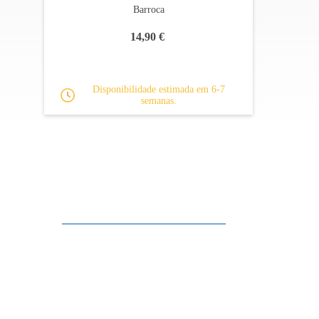
Com a sua ampla expressão tonal e sua tocabilidade 
Barroca
As flautas de bisel da série 300 vêm numa grande v
14,90 €
Disponibilidade estimada em 6-7
semanas.
Apoio ao cliente
FAQ
Links
Política de Privacidade
Condições Gerais de Venda
Parque de Estacionamento