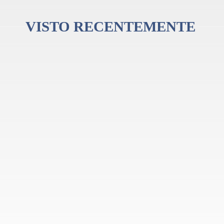
ance dos músicos um instrumento de excelente qualidade, pensado para desenvol
rumento.
VISTO RECENTEMENTE
essivo, facilidade de execução e construção resistente, a Yamaha YRN302 BII
estaque a melodias agudas, mantendo a fiabilidade e o conforto que a Yamaha imp
 alta qualidade desde baixo a sopranino
 e encorpado, oferecendo a conveniência de um bem durável construção de res