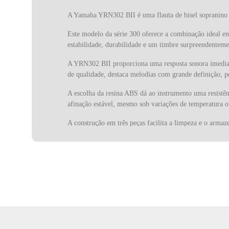
A Yamaha YRN302 BII é uma flauta de bisel sopranino 
Este modelo da série 300 oferece a combinação ideal e
estabilidade, durabilidade e um timbre surpreendenteme
A YRN302 BII proporciona uma resposta sonora imediata 
de qualidade, destaca melodias com grande definição, p
A escolha da resina ABS dá ao instrumento uma resistên
afinação estável, mesmo sob variações de temperatura
A construção em três peças facilita a limpeza e o arma
transporte seguro, este modelo inclui um estojo de algod
instrumento fiável, esta é uma vantagem significativa
A digitação barroca, mais comum em níveis intermédios e
a YRN302 BII especialmente apelativa para quem preten
compacto.
A série 300 da Yamaha foi desenvolvida para proporcio
serve tanto o estudo como a performance.