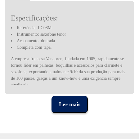
Especificações:
Referência: LC08M
Instrumento: saxofone tenor
Acabamento: dourada
Completa com tapa.
A empresa francesa Vandoren, fundada em 1905, rapidamente se
tornou líder em palhetas, boquilhas e acessórios para clarinete e
saxofone, exportando atualmente 9/10 da sua produção para mais
de 100 países, graças a um know-how e uma exigência sempre
atualizada.
É uma empresa familiar, fundada por Eugène Van Doren, solista
nos Concertos de Colonne, continuada por seu filho clarinetista
Ler mais
Robert Van Doren e depois por Bernard Van Doren, o seu atual
presidente.
O junco, matéria-prima para a produção da Vandoren, é uma
planta 100% natural cultivada nos canaviais da empresa
localizados no sul da França, supre a maior parte das necessidades
de matéria prima.v