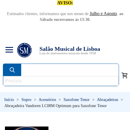
AVISO:
Julho e Agosto
Estimados clientes, informamos que nos meses de
,
ao
Sábado encerramos às 13:30.
Salão Musical de Lisboa
Loja de instrumentos musicais desde 1958
Início
>
Sopro
>
Acessórios
>
Saxofone Tenor
>
Abraçadeiras
>
Abraçadeira Vandoren LC08M Optimum para Saxofone Tenor