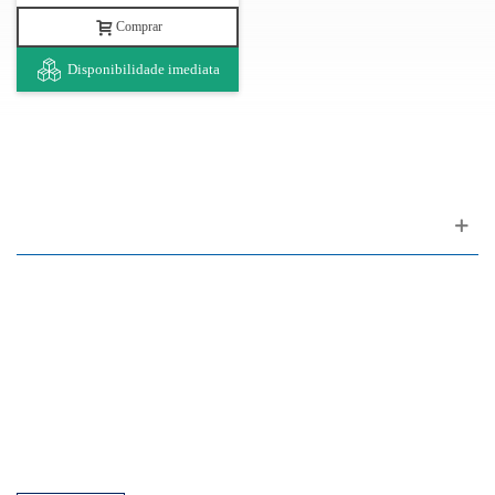
Comprar
Disponibilidade imediata
Apoio ao cliente
FAQ
Links
Política de Privacidade
Condições Gerais de Venda
Parque de Estacionamento
Facilidades de Pagamento
Assistência Técnica a Pianos