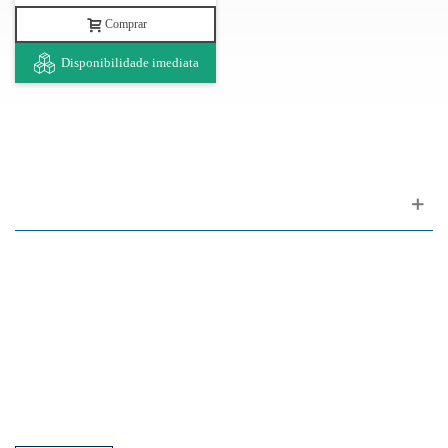
Comprar
Disponibilidade imediata
Apoio ao cliente
FAQ
Links
Política de Privacidade
Condições Gerais de Venda
Parque de Estacionamento
Facilidades de Pagamento
Assistência Técnica a Pianos