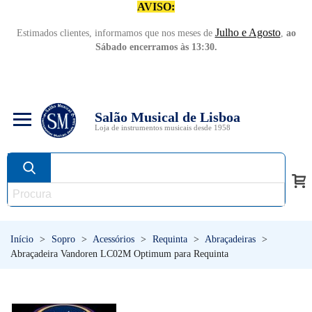
AVISO:
Julho e Agosto
Estimados clientes, informamos que nos meses de
,
ao
Sábado encerramos às 13:30.
Salão Musical de Lisboa
Loja de instrumentos musicais desde 1958
Início
>
Sopro
>
Acessórios
>
Requinta
>
Abraçadeiras
>
Abraçadeira Vandoren LC02M Optimum para Requinta