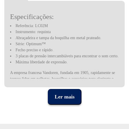
Especificações:
Referência: LC02M
Instrumento: requinta
Abraçadeira e tampa da boquilha em metal prateado.
Série: Optimum™
Fecho preciso e rápido.
3 placas de pressão intercambiáveis ​​para encontrar o som certo.
Máxima liberdade de expressão.
A empresa francesa Vandoren, fundada em 1905, rapidamente se
tornou líder em palhetas, boquilhas e acessórios para clarinete e
saxofone, exportando atualmente 9/10 da sua produção para mais
de 100 países, graças a um know-how e uma exigência sempre
Ler mais
atualizada.
É uma empresa familiar, fundada por Eugène Van Doren, solista
nos Concertos de Colonne, continuada por seu filho clarinetista
Robert Van Doren e depois por Bernard Van Doren, o seu atual
presidente.
O junco, matéria-prima para a produção da Vandoren, é uma