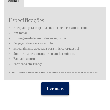
Descrição
Especificações:
Adequada para boquilhas de clarinete em Sib de ebonite
Em metal
Homogeneidade em todos os registros
Projeção direta e som amplo
Especialmente adequada para música orquestral
Som brilhante e quente, rico em harmónicos
Banhada a ouro
Fabricada em França
A BG Franck Bichon é um dos pricipais fabricantes franceses de
acessórios para instrumentos de sopro. A linha de produtos da BG
inclui mais de 300 itens, incluindo uma linha diversificada de
Ler mais
abraçadeiras, correias, limpadores e outros acessórios.
Em 1985, quando Franck Bichon tinha 25 anos, criou uma
empresa para desenvolver e explorar inovações na qualidade do
som em abraçadeiras concebidas pelo seu pai, Serge Bichon,
professor emérito de saxofone do Conservatório de Lyon, França.