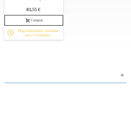
83,55 €
Comprar
Disponibilidade estimada
em 2-3 semanas.
Apoio ao cliente
FAQ
Links
Política de Privacidade
Condições Gerais de Venda
Parque de Estacionamento
Facilidades de Pagamento