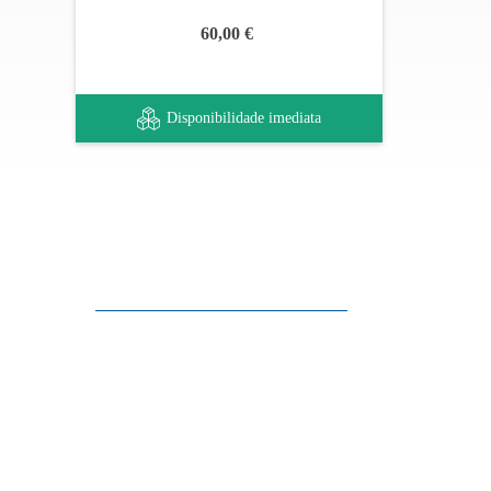
60,00 €
Disponibilidade imediata
Apoio ao cliente
FAQ
Links
Política de Privacidade
Condições Gerais de Venda
Parque de Estacionamento
Facilidades de Pagamento