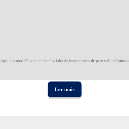
e
urgiu nos anos 60 para colmatar a falta de instrumentos de percussão cubanos
 o ritmo nas bandas de Latin Jazz da época, mas rapidamente foram usados por
a indústria, utilizada por alguns dos músicos mais populares das últimas década
Ler mais