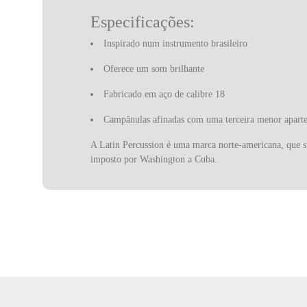
Especificações:
Inspirado num instrumento brasileiro
Oferece um som brilhante
Fabricado em aço de calibre 18
Campânulas afinadas com uma terceira menor apart
A Latin Percussion é uma marca norte-americana, que s
imposto por Washington a Cuba.
Os instrumentos Latin Percussion começaram por marcar
marcas de instrumentos de percussão mais prestigiadas d