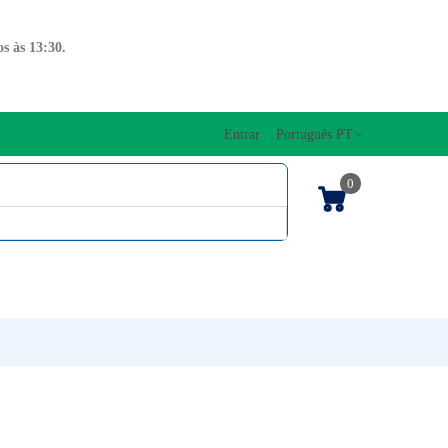
s às 13:30.
Entrar
Português PT
0
ENTOS CORDAS
EDIÇÕES MUSICAIS
PRO
TECLADOS