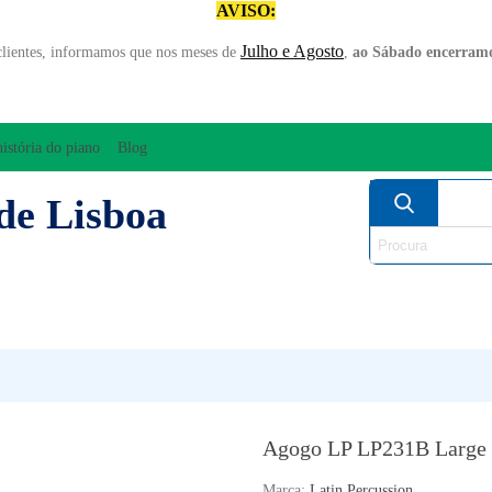
AVISO:
Julho e Agosto
clientes, informamos que nos meses de
,
ao Sábado encerramo
história do piano
Blog
de Lisboa
AMPLIFICAÇÃO/ÁUDIO
ARCO
INSTRUM
PERCUSSÃO
PIANOS
SO
Agogo LP LP231B Large
Marca:
Latin Percussion