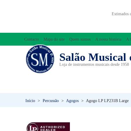
Estimados 
Contacto
Mapa do site
Quem somos
A nossa história
A 
Salão Musical 
Loja de instrumentos musicais desde 1958
ACESSÓRIOS
ACORDEÕES
INICIAÇÃO MUSICAL/ORFF
Início
>
Percussão
>
Agogos
>
Agogo LP LP231B Large