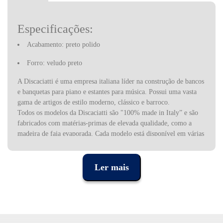
Especificações:
Acabamento: preto polido
Forro: veludo preto
A Discaciatti é uma empresa italiana líder na construção de bancos
e banquetas para piano e estantes para música. Possui uma vasta
gama de artigos de estilo moderno, clássico e barroco.
Todos os modelos da Discaciatti são "100% made in Italy” e são
fabricados com matérias-primas de elevada qualidade, como a
madeira de faia evaporada. Cada modelo está disponível em várias
cores de acabamento, alto brilho e fosco.
Além das cores de acabamento padrão, mediante solicitação, pode
ser possível obter cores que combinam com as principais marcas
Ler mais
de pianos.