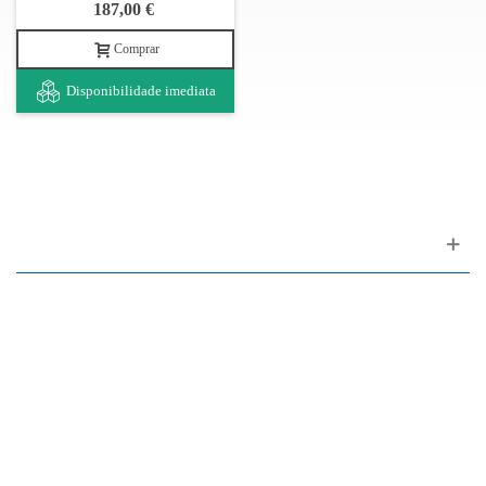
187,00 €
Comprar
Disponibilidade imediata
Apoio ao cliente
FAQ
Links
Política de Privacidade
Condições Gerais de Venda
Parque de Estacionamento
Facilidades de Pagamento
Assistência Técnica a Pianos