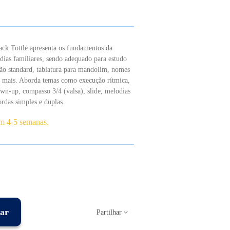
ack Tottle apresenta os fundamentos da
dias familiares, sendo adequado para estudo
ção standard, tablatura para mandolim, nomes
 e mais. Aborda temas como execução rítmica,
own-up, compasso 3/4 (valsa), slide, melodias
rdas simples e duplas.
em 4-5 semanas.
ar
Partilhar