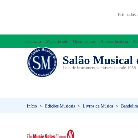
Estimados 
Contacto
Mapa do site
Quem somos
A nossa história
A 
Salão Musical 
Loja de instrumentos musicais desde 1958
ACESSÓRIOS
ACORDEÕES
INICIAÇÃO MUSICAL/ORFF
Início
>
Edições Musicais
>
Livros de Música
>
Bandolim