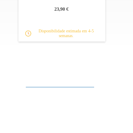
23,90 €
Disponibilidade estimada em 4-5
semanas.
Apoio ao cliente
FAQ
Links
Política de Privacidade
Condições Gerais de Venda
Parque de Estacionamento