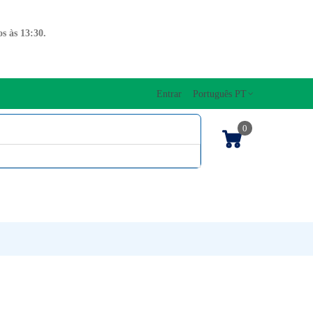
s às 13:30.
Entrar
Português PT
0
ENTOS CORDAS
EDIÇÕES MUSICAIS
PRO
TECLADOS