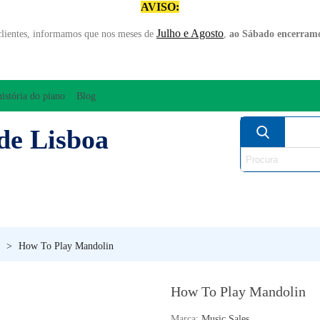
AVISO:
Julho e Agosto
clientes, informamos que nos meses de
,
ao Sábado encerramo
história do piano
Blog
de Lisboa
AMPLIFICAÇÃO/ÁUDIO
ARCO
INSTRUM
PERCUSSÃO
PIANOS
SO
>
How To Play Mandolin
How To Play Mandolin
Marca:
Music Sales