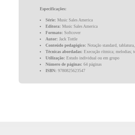
Especificações:
Série:
Music Sales America
Editora:
Music Sales America
Formato:
Softcover
Autor:
Jack Tottle
Conteúdo pedagógico:
Notação standard, tablatura,
Técnicas abordadas:
Execução rítmica; melodias; t
Utilização:
Estudo individual ou em grupo
Número de páginas:
64 páginas
ISBN:
9780825623547
Código da editora:
AM35163
Código de inventário:
HL 14015475
Dimensões:
9.0" × 12.0"