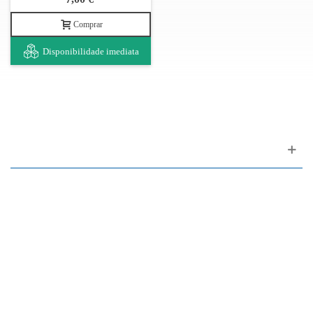
Comprar
Disponibilidade imediata
Apoio ao cliente
FAQ
Links
Política de Privacidade
Condições Gerais de Venda
Parque de Estacionamento
Facilidades de Pagamento
Assistência Técnica a Pianos