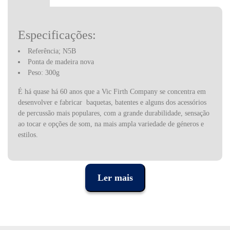
Especificações:
Referência; N5B
Ponta de madeira nova
Peso: 300g
É há quase há 60 anos que a Vic Firth Company se concentra em
desenvolver e fabricar baquetas, batentes e alguns dos acessórios
de percussão mais populares, com a grande durabilidade, sensação
ao tocar e opções de som, na mais ampla variedade de géneros e
estilos.
Gerida por bateristas, a Vic Firth sabe que cada par de mãos que
segura uma baqueta “Vic” é diferente, daí que ter a mais ampla
gama de produtos para permitir que encontre esse “par perfeito” é
Ler mais
importante para o músico e para o fabricante. Ter um acessório no
qual pode confiar permite que o músico se sinta confortável e
desbloqueie um nível diferente de desempenho.