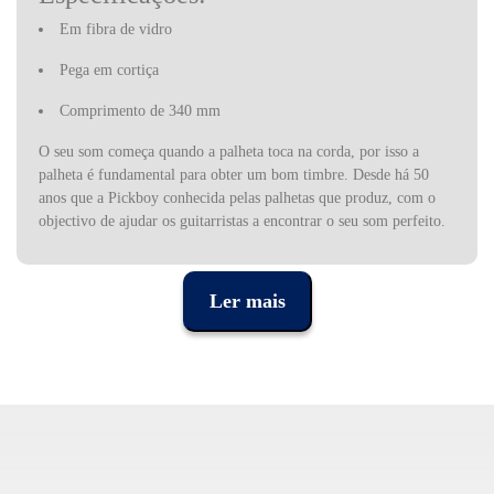
Em fibra de vidro
Pega em cortiça
Comprimento de 340 mm
O seu som começa quando a palheta toca na corda, por isso a
palheta é fundamental para obter um bom timbre. Desde há 50
anos que a Pickboy conhecida pelas palhetas que produz, com o
objectivo de ajudar os guitarristas a encontrar o seu som perfeito.
Desde as primeiras palhetas de casco de tartaruga feitas à mão por
Shoji Nakano às recém-lançadas palhetas PEI e Fibertex, a
Pickboy lidera a indústria de palhetas de guitarra, materiais e
Ler mais
tecnologia. Muitos artistas ao longo de 50 anos passaram a
depender da Pickboy para obter o seu som, incluindo Ritchie
Blackmore, Lita Ford, Jason Becker, Tomo Fujita e John Mayer.
A Pickboy também produz outros acessórios para músicos, com
por exemplo as batutas de maestro.