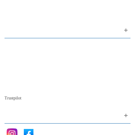
1200-309 Lisboa Portugal
Sobre nós
Contacto
Mapa do site
Quem somos
A nossa história
A história do piano
Blog
Trustpilot
Siga nos