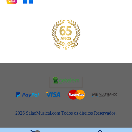
2026 SalaoMusical.com Todos os direitos Reservados.