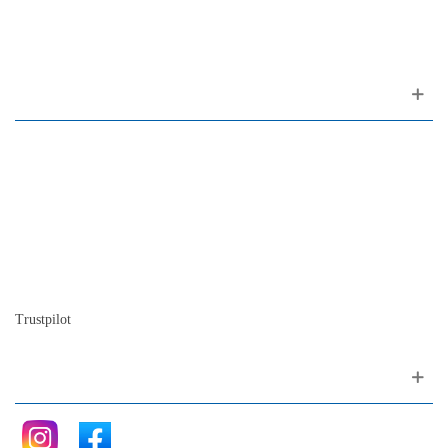
1200-309 Lisboa Portugal
Sobre nós
Contacto
Mapa do site
Quem somos
A nossa história
A história do piano
Blog
Trustpilot
Siga nos