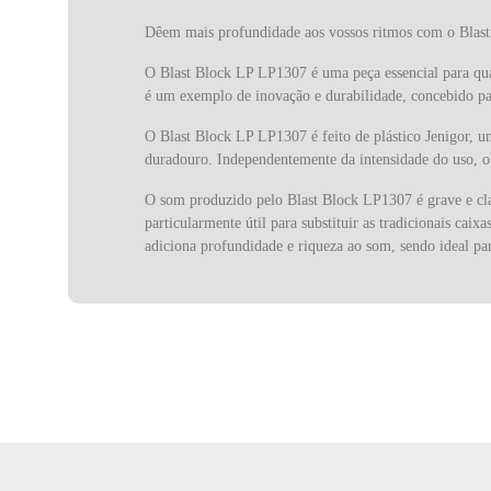
Dêem mais profundidade aos vossos ritmos com o Blas
O Blast Block LP LP1307 é uma peça essencial para qual
é um exemplo de inovação e durabilidade, concebido par
O Blast Block LP LP1307 é feito de plástico Jenigor, um
duradouro. Independentemente da intensidade do uso, o
O som produzido pelo Blast Block LP1307 é grave e cla
particularmente útil para substituir as tradicionais c
adiciona profundidade e riqueza ao som, sendo ideal para
A cor verde vibrante do Blast Block LP1307 é visualment
útil em palcos onde a iluminação é muito variável.
O Blast Block LP1307 inclui um suporte de montagem resi
aos músicos a flexibilidade de integrar o Blast Block 
as performances mais intensas, permitindo que os músi
A Latin Percussion, uma marca norte-americana fundada
tem sido um nome de referência, conhecida por fabricar
mundo, destacando-se pela sua excelência sonora e pela