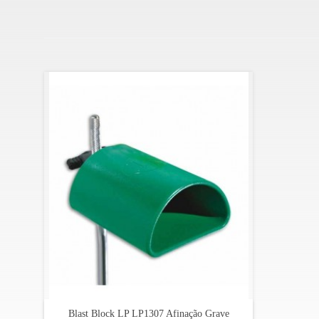
O Blast Block LP LP1307 é uma ferramenta poderosa par
este Blast Block oferece uma combinação única de quali
adaptar a uma ampla gama de estilos musicais.
Especificações:
Material: plástico Jenigor, formula exclusiva da ma
Som: grave, claro
Cor: verde
Fantástico substituto para as caixas chinesas
Blast Block LP LP1307 Afinação Grave