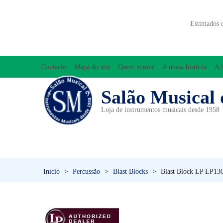
Estimados 
Contacto
Mapa do site
Quem somos
A nossa história
A 
Salão Musical 
Loja de instrumentos musicais desde 1958
ACESSÓRIOS
ACORDEÕES
INICIAÇÃO MUSICAL/ORFF
Início
>
Percussão
>
Blast Blocks
>
Blast Block LP LP13