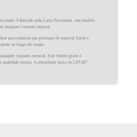
ercussão. Fabricado pela Latin Percussion, este modelo
em qualquer contexto musical.
deal para músicos que precisam de material fiável e
stente ao longo do tempo.
qualquer conjunto musical. Este timbre grave é
e a qualidade sonora. A sonoridade única do LP1307
ção de percussão. Esta característica é especialmente
tica permite uma instalação rápida e segura, oferecendo
ante que o instrumento permaneça estável, mesmo durante
nstrumentos de percussão. Desde a sua criação, a LP
o utilizados por alguns dos músicos mais influentes do