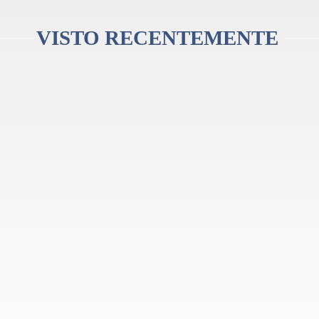
a qualquer percussionista que deseja expandir o seu repertório sonoro. Seja e
VISTO RECENTEMENTE
dade, durabilidade e som excepcional. É a escolha ideal para músicos que procu
rca LP