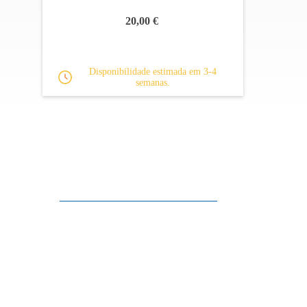
20,00 €
Disponibilidade estimada em 3-4
semanas.
Apoio ao cliente
FAQ
Links
Política de Privacidade
Condições Gerais de Venda
Parque de Estacionamento