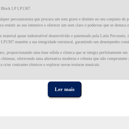
t Block LP LP1307.
quer percussionista que procura um som grave e distinto no seu conjunto de p
a resistir ao uso intensivo e oferecer um som claro e poderoso que se destaca 
 material quase indestrutível desenvolvido e patenteado pela Latin Percussio, i
 LP1307 mantém a sua integridade estrutural, garantindo um desempenho consi
ro, proporcionando uma base sólida e rítmica que se integra perfeitamente em 
aixas chinesas, oferecendo uma alternativa moderna e robusta que não compromet
 criar contrastes rítmicos e explorar novas texturas musicais.
e atraente, e também facilita a sua identificação rápida em qualquer configura
Ler mais
stente, que se adapta facilmente a hastes de 3/8" de diâmetro. Esta caracterís
em qualquer setup de percussão. O design prático e funcional deste suporte gar
cos se concentrem exclusivamente na sua execução.
 nos anos 60, é reconhecida mundialmente pela qualidade e inovação dos seus i
 instrumentos que combinam autenticidade e durabilidade. Os produtos da LP sã
 construção robusta.