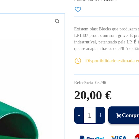
Existem blast Blocks que produzem s
LP1307 produz um som grave. É prod
indestrutível, patenteado pela LP.
É 
que se adapta a hastes de 3/8 "de diâ
Disponibilidade estimada 
Referência:
03296
20,00 €
-
+
Compr