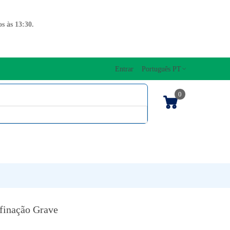
s às 13:30.
Entrar
Português PT
0
ENTOS CORDAS
EDIÇÕES MUSICAIS
PRO
TECLADOS
finação Grave