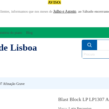
AVISO:
Julho e Agosto
clientes, informamos que nos meses de
,
ao Sábado encerramo
história do piano
Blog
de Lisboa
AMPLIFICAÇÃO/ÁUDIO
ARCO
INSTRUM
PERCUSSÃO
PIANOS
SO
07 Afinação Grave
Blast Block LP LP1307 A
Marca:
Latin Percussion