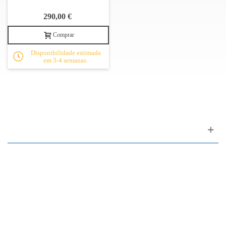
290,00 €
Comprar
Disponibilidade estimada
em 3-4 semanas.
Apoio ao cliente
FAQ
Links
Política de Privacidade
Condições Gerais de Venda
Parque de Estacionamento
Facilidades de Pagamento