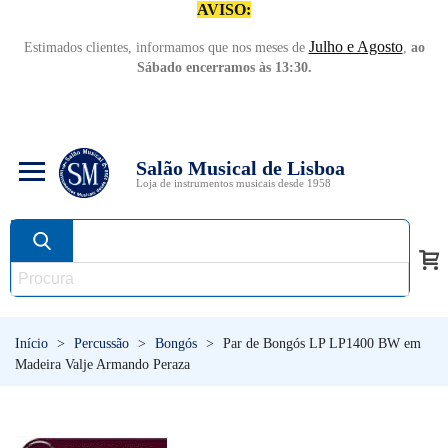
AVISO:
Julho e Agosto
Estimados clientes, informamos que nos meses de
,
ao
Sábado encerramos às 13:30.
Salão Musical de Lisboa
Loja de instrumentos musicais desde 1958
Início
>
Percussão
>
Bongós
>
Par de Bongós LP LP1400 BW em
Madeira Valje Armando Peraza