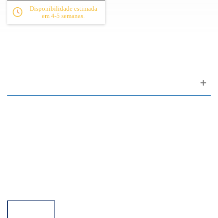
Disponibilidade estimada
em 4-5 semanas.
Apoio ao cliente
FAQ
Links
Política de Privacidade
Condições Gerais de Venda
Parque de Estacionamento
Facilidades de Pagamento
Assistência Técnica a Pianos