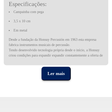
Especificações:
Campainha com pega
3,5 x 10 cm
Em metal
Desde a fundação da Honsuy Percusión em 1963 esta empresa
fabrica instrumentos musicais de percussão.
Tendo desenvolvido tecnologia própria desde o início, a Honsuy
criou condições para expandir expandir constantemente a oferta de
novos instrumentos. O catálogo da empresa contém uma vasta
gama de instrumentos que vão desde os sofisticados tambores de
bateria ou material para banda e orquestra, até aos instrumentos
Ler mais
pedagógicos adaptados ao método Orff. Esta variedade de
instrumentos juntamente com o design cuidadoso e qualidade,
fazem da Honsuy a maior produtora espanhola e uma das
europeias mais importantes na produção de instrumentos de
percussão.