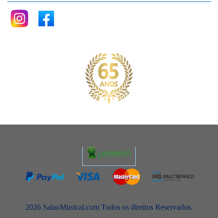
2026 SalaoMusical.com Todos os direitos Reservados.