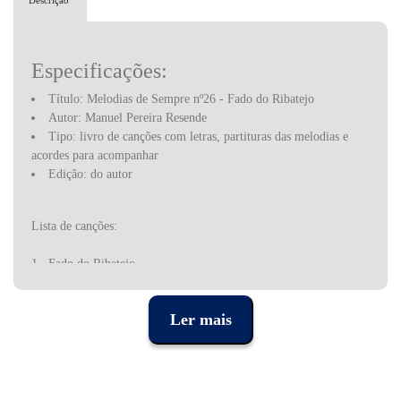
Descrição
Especificações:
Título: Melodias de Sempre nº26 - Fado do Ribatejo
Autor: Manuel Pereira Resende
Tipo: livro de canções com letras, partituras das melodias e
acordes para acompanhar
Edição: do autor
Lista de canções:
1. Fado do Ribatejo
2. Vira de Dem
3. Marcha de Chelas
Ler mais
4. Cuban Tango
5. Minha casinha
6. Até quando
7. É loucura
8. Corridinho nº 3