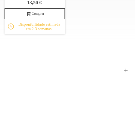
13,50 €
Comprar
Disponibilidade estimada
em 2-3 semanas.
Apoio ao cliente
FAQ
Links
Política de Privacidade
Condições Gerais de Venda
Parque de Estacionamento
Facilidades de Pagamento
Assistência Técnica a Pianos