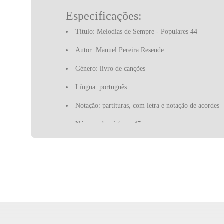
Especificações:
Título: Melodias de Sempre - Populares 44
Autor: Manuel Pereira Resende
Género: livro de canções
Língua: português
Notação: partituras, com letra e notação de acordes
Número de páginas: 47
Editor: Manuel Pereira Resende
Marchas de Lisboa
O balãozinho
Canta Lisboa
S. João Bonito