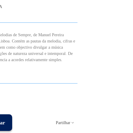
DA
Melodias de Sempre, de Manuel Pereira
isboa. Contém as pautas da melodia, cifras e
s tem como objectivo divulgar a música
ções de natureza universal e intemporal. De
ência a acordes relativamente simples.
ar
Partilhar