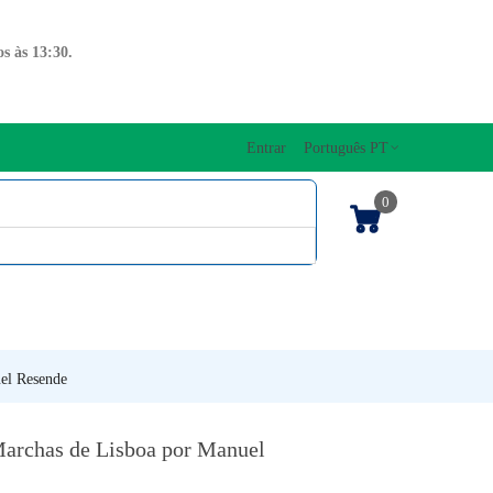
s às 13:30.
Entrar
Português PT
0
ENTOS CORDAS
EDIÇÕES MUSICAIS
PRO
TECLADOS
el Resende
archas de Lisboa por Manuel