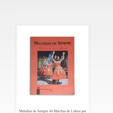
Marcha de Lisboa de 1964
Mau Santo António de Lisboa
Marcha de Marvila
Marcha de Benfica
A nova Marcha de Lisboa
Marcha de Alcântara
Lisboa é assim
Alma popular
Marcha do Bairro Alto de 1955
E viva Marvila
Noite de Santo António
A Madragoa marcha contente
Melodias de Sempre 44 Marchas de Lisboa por