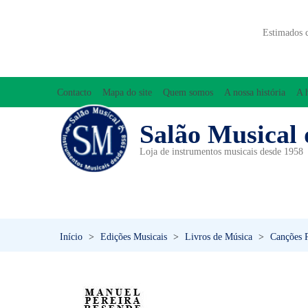
Estimados 
Contacto
Mapa do site
Quem somos
A nossa história
A 
Salão Musical 
Loja de instrumentos musicais desde 1958
ACESSÓRIOS
ACORDEÕES
INICIAÇÃO MUSICAL/ORFF
Início
>
Edições Musicais
>
Livros de Música
>
Canções P