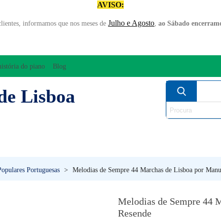
AVISO:
Julho e Agosto
clientes, informamos que nos meses de
,
ao Sábado encerramo
história do piano
Blog
de Lisboa
AMPLIFICAÇÃO/ÁUDIO
ARCO
INSTRUM
PERCUSSÃO
PIANOS
SO
opulares Portuguesas
>
Melodias de Sempre 44 Marchas de Lisboa por Manu
Melodias de Sempre 44 M
Resende