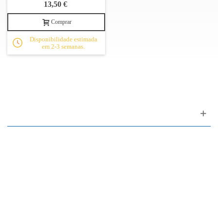
13,50 €
Comprar
Disponibilidade estimada
em 2-3 semanas.
Apoio ao cliente
FAQ
Links
Política de Privacidade
Condições Gerais de Venda
Parque de Estacionamento
Facilidades de Pagamento
Assistência Técnica a Pianos