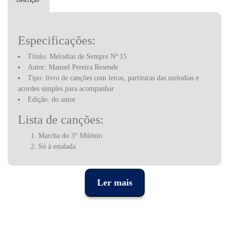
Descrição
Especificações:
Título: Melodias de Sempre Nº 15
Autor: Manuel Pereira Resende
Tipo: livro de canções com letras, partituras das melodias e
acordes simples para acompanhar
Edição: do autor
Lista de canções:
Marcha do 3° Milénio
Só à estalada
Vamos a elas
Cartas de amor
Maldito amor
Ler mais
A bela portuguesa
Mestre de culinária
Allô, allô, Maria Antónia
Desliga a televisão