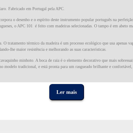
aro. Fabricado em Portugal pela APC.
rpora o desenho e o espírito deste instrumento popular português na perfeição
tugueses, o APC 101 é feito com madeiras selecionadas. O tampo é em abeto mac
. O tratamento térmico da madeira é um processo ecológico que usa apenas vap
ando-lhe maior resistência e melhorando as suas características.
vaquinho minhoto. A boca de raia é o elemento decorativo que mais sobressai, 
o modelo tradicional, e está pronta para um rasgueado brilhante e confortável,
 na música tradicional portuguesa, como nas rusgas minhotas, mas tem encont
para acompanhar a voz, é também tocado em conjunto com instrumentos tradicion
Ler mais
 - Sol - Sol.
to da tradição como da inovação, e da experiência da marca no fabrico de ins
construção de guitarras e cavaquinhos, pela mão do avô, apenas com 10 anos de
e cordofones. Hoje em dia é a maior empresa nacional do ramo, com cerca de 5
çada tecnologia de construção, para uma maior precisão e rigor. Modernidade e