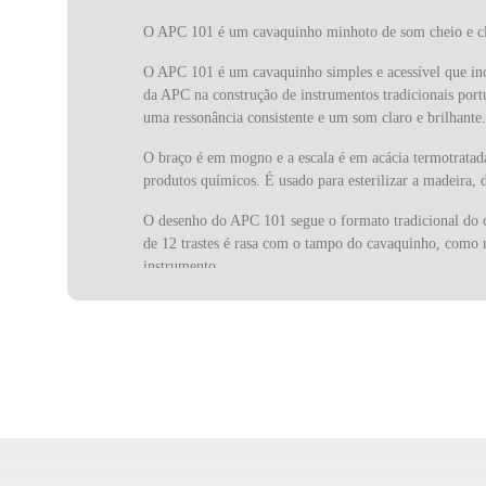
O APC 101 é um cavaquinho minhoto de som cheio e cl
O APC 101 é um cavaquinho simples e acessível que inco
da APC na construção de instrumentos tradicionais por
uma ressonância consistente e um som claro e brilhante.
O braço é em mogno e a escala é em acácia termotratada
produtos químicos. É usado para esterilizar a madeira, d
O desenho do APC 101 segue o formato tradicional do ca
de 12 trastes é rasa com o tampo do cavaquinho, como n
instrumento.
O cavaquinho é um instrumento harmónico, muito usado
do seu som brilhante e muito vivo. Muito usado a solo 
A afinação tradicional do cavaquinho minhoto é
Ré - Si
Como podem ver, a construção do APC 101 beneficia tan
António Pinto Carvalho, começou a aprender a arte da 
Em 1976 cria a APC, especializando-se na construção d
pessoal a cada instrumento, fabricado com a mais avan