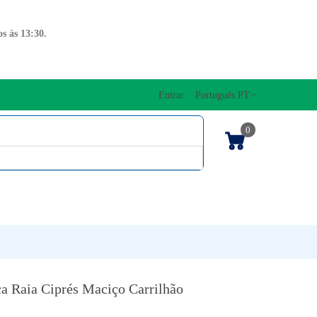
s às 13:30.
Entrar
Português PT
0
ENTOS CORDAS
EDIÇÕES MUSICAIS
PRO
TECLADOS
 Raia Ciprés Maciço Carrilhão