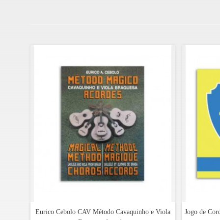
orgulho a tradição cultural portuguesa.
O APC 101 é um cavaquinho muito simples e uma boa bas
Especificações:
Tampo: spruce maciço
Fundo e ilhargas: nogueira laminada
Braço: mogno
Escala: acácia termotratada
Os instrumentos tradicionais portugueses,
devido ao seu fabrico artesanal podem apresentar
diferenças em relação à fotografia existente no site,
especialmente a nível da decoração.
Eurico Cebolo CAV Método Cavaquinho e Viola
Jogo de Cor
Leituras sugeridas no blog Instrumentos Musicais