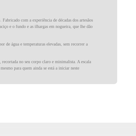
. Fabricado com a experiência de décadas dos artesãos
iço e o fundo e as ilhargas em nogueira, que lhe dão
or de água e temperaturas elevadas, sem recorrer a
recortada no seu corpo claro e minimalista. A escala
 mesmo para quem ainda se está a iniciar neste
rado espaço noutros géneros musicais que beneficiam
ais, como a viola, a rabeca, o reco-reco, entre outros.
trumentos populares portugueses. O seu fundador,
 idade..
0 colaboradores, que dão autenticidade e um toque
 tradição são a chave desta empresa que promove com