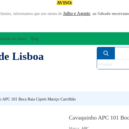
AVISO:
Julho e Agosto
clientes, informamos que nos meses de
,
ao Sábado encerramo
história do piano
Blog
de Lisboa
AMPLIFICAÇÃO/ÁUDIO
ARCO
INSTRUM
PERCUSSÃO
PIANOS
SO
o APC 101 Boca Raia Ciprés Maciço Carrilhão
Cavaquinho APC 101 Boca
Marca:
APC