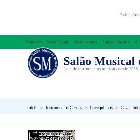
Estimados 
Contacto
Mapa do site
Quem somos
A nossa história
A 
Salão Musical 
Loja de instrumentos musicais desde 1958
ACESSÓRIOS
ACORDEÕES
INICIAÇÃO MUSICAL/ORFF
Início
>
Instrumentos Cordas
>
Cavaquinhos
>
Cavaquinh