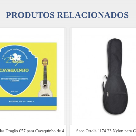
PRODUTOS RELACIONADOS
e para se lançarem nos sons tradicionais portugueses, em ritmos rasgados e br
das Dragão 057 para Cavaquinho de 4
Saco Ortolá 1174 23 Nylon para 