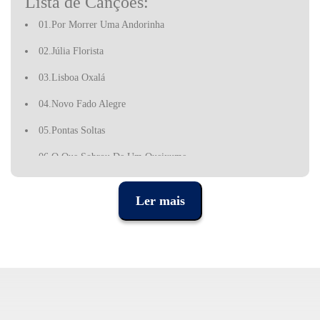
Lista de Canções:
01.Por Morrer Uma Andorinha
02.Júlia Florista
03.Lisboa Oxalá
04.Novo Fado Alegre
05.Pontas Soltas
06.O Que Sobrou De Um Queixume
07.Calçada À Portuguesa
Ler mais
08.Fado Do 112
09.Vou Contigo, Coração
10.Nasceu Assim, Cresceu Assim
11.Loucura