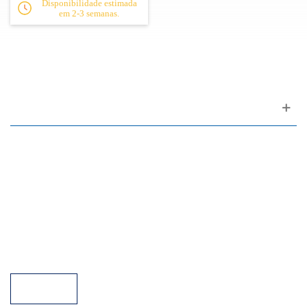
Disponibilidade estimada
em 2-3 semanas.
Apoio ao cliente
FAQ
Links
Política de Privacidade
Condições Gerais de Venda
Parque de Estacionamento
Facilidades de Pagamento
Assistência Técnica a Pianos