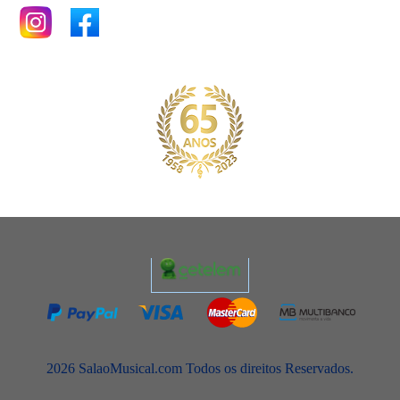
2026 SalaoMusical.com Todos os direitos Reservados.