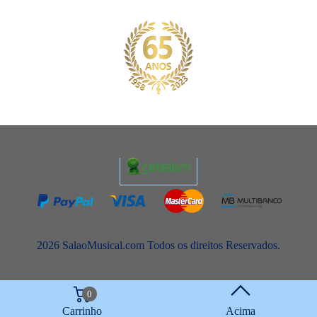
2026 SalaoMusical.com Todos os direitos Reservados.
0
Carrinho
Acima