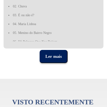
02. Chuva
03. É ou não é?
04. Maria Lisboa
05. Menino do Bairro Negro
06. Há Palavras Que Nos Beijam
07. O Tempo Não Pára
Ler mais
08. Rosa Branca
09. Primavera
10. Barco Negro
11. Meu Fado Meu
12. Medo
VISTO RECENTEMENTE
13. Promete Jura