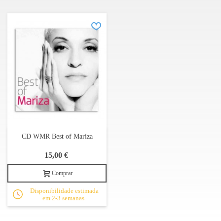
14. Feira de Castro
15. Há Uma Música Do Povo
16. Recusa
17. Cavaleiro Monge
18. Oiça Lá Ó Senhor Vinho
19. Ó Gente Da Minha Terra
Bonus track:
Smile
CD WMR Best of Mariza
O Tempo Não Pára II
15,00 €
Comprar
Disponibilidade estimada
em 2-3 semanas.