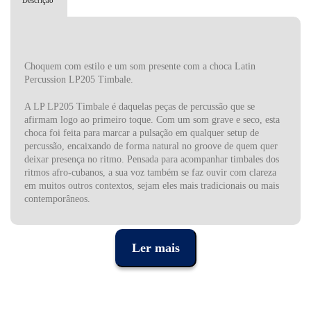
Descrição
Choquem com estilo e um som presente com a choca Latin
Percussion LP205 Timbale.
A LP LP205 Timbale é daquelas peças de percussão que se
afirmam logo ao primeiro toque. Com um som grave e seco, esta
choca foi feita para marcar a pulsação em qualquer setup de
percussão, encaixando de forma natural no groove de quem quer
deixar presença no ritmo. Pensada para acompanhar timbales dos
ritmos afro-cubanos, a sua voz também se faz ouvir com clareza
em muitos outros contextos, sejam eles mais tradicionais ou mais
contemporâneos.
O som profundo da LP205 resulta da escolha cuidada de materiais
e de um processo de fabrico rigoroso, feito à mão nos Estados
Ler mais
Unidos. A Latin Percussion utiliza aço de alta qualidade e
ferramentas específicas para moldar cada choca, garantindo
consistência tonal e robustez. Esta choca montável de 8 polegadas
assume geralmente o papel mais grave num par de chocas para
timbales, oferecendo aquele contraste essencial que dá balanço aos