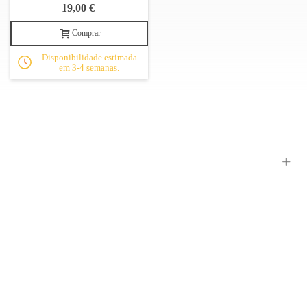
19,00 €
Comprar
Disponibilidade estimada
em 3-4 semanas.
Apoio ao cliente
FAQ
Links
Política de Privacidade
Condições Gerais de Venda
Parque de Estacionamento
Facilidades de Pagamento