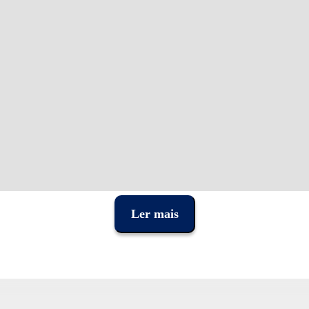
Ler mais
o
urgiu nos anos 60 para colmatar a falta de instrumentos de percussão cubanos
 o ritmo nas bandas de Latin Jazz da época, mas rapidamente foram usados por
a indústria, utilizada por alguns dos músicos mais populares das últimas década