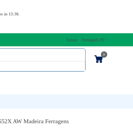
s às 13:30.
Entrar
Português PT
0
ENTOS CORDAS
EDIÇÕES MUSICAIS
PRO
TECLADOS
552X AW Madeira Ferragens