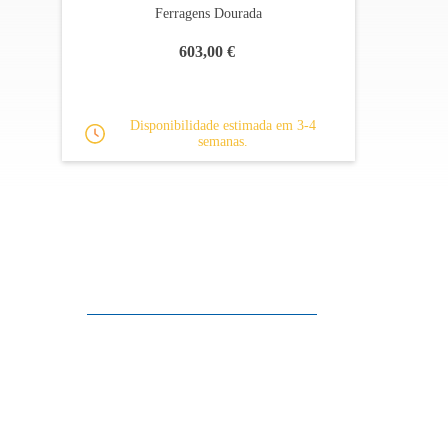
Ferragens Dourada
603,00 €
Disponibilidade estimada em 3-4
semanas.
Apoio ao cliente
FAQ
Links
Política de Privacidade
Condições Gerais de Venda
Parque de Estacionamento