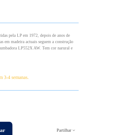
idas pela LP em 1972, depois de anos de
as em madeira actuais seguem a construção
a tumbadora LP552X AW. Tem cor narural e
em 3-4 semanas.
ar
Partilhar