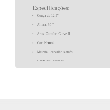
Especificações:
Conga de 12,5''
Altura: 30 "
Aros: Comfort Curve II
Cor: Natural
Material: carvalho siamês
Hardware: dourado
Skins: peles naturais seleccionadas manualmente
Inclui: bolsa de acessórios com chave de afinação e óle
A Latin Percussion é uma marca norte-americana, que s
imposto por Washington a Cuba.
Os instrumentos Latin Percussion começaram por marcar
marcas de instrumentos de percussão mais prestigiadas d