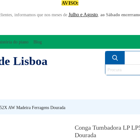
AVISO:
Julho e Agosto
clientes, informamos que nos meses de
,
ao Sábado encerramo
história do piano
Blog
de Lisboa
AMPLIFICAÇÃO/ÁUDIO
ARCO
INSTRUM
PERCUSSÃO
PIANOS
SO
52X AW Madeira Ferragens Dourada
Conga Tumbadora LP LP
Dourada