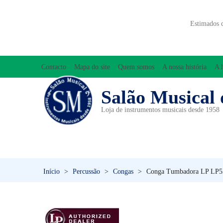
Estimados 
Contacto
Mapa do site
Quem somos
A nossa história
A 
Salão Musical 
Loja de instrumentos musicais desde 1958
ACESSÓRIOS
ACORDEÕES
INICIAÇÃO MUSICAL/ORFF
Início
>
Percussão
>
Congas
>
Conga Tumbadora LP LP5