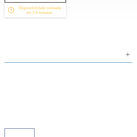
Disponibilidade estimada
em 3-4 semanas.
Apoio ao cliente
FAQ
Links
Política de Privacidade
Condições Gerais de Venda
Parque de Estacionamento
Facilidades de Pagamento
Assistência Técnica a Pianos