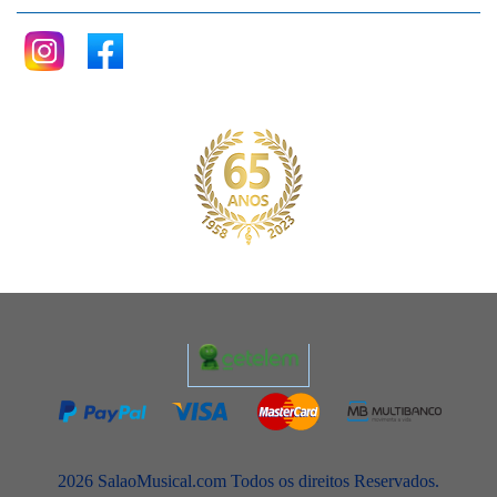
2026 SalaoMusical.com Todos os direitos Reservados.