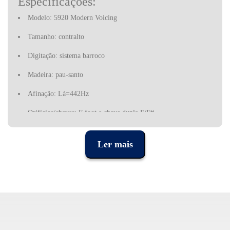
Especificações:
Modelo: 5920 Modern Voicing
Tamanho: contralto
Digitação: sistema barroco
Madeira: pau-santo
Afinação: Lá=442Hz
Orifícios/chaves: F foot e chave dupla F/F#
Inclui: estojo, mini CD, limpador, tabela de digitação e
instruções de cuidado do instrumento
Ler mais