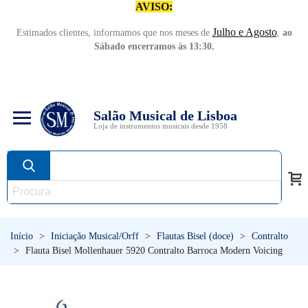
AVISO:
Julho e Agosto
Estimados clientes, informamos que nos meses de
,
ao
Sábado encerramos às 13:30.
Salão Musical de Lisboa
Loja de instrumentos musicais desde 1958
Início
>
Iniciação Musical/Orff
>
Flautas Bisel (doce)
>
Contralto
>
Flauta Bisel Mollenhauer 5920 Contralto Barroca Modern Voicing