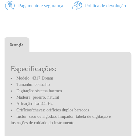
Pagamento e segurança
Política de devolução
Descrição
Especificações:
Modelo: 4317 Dream
Tamanho: contralto
Digitação: sistema barroco
Madeira: pereiro, natural
Afinação: Lá=442Hz
Orifícios/chaves: orifícios duplos barrocos
Inclui: saco de algodão, limpador, tabela de digitação e
instruções de cuidado do instrumento