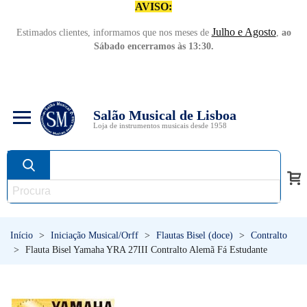
AVISO:
Julho e Agosto
Estimados clientes, informamos que nos meses de
,
ao
Sábado encerramos às 13:30.
Salão Musical de Lisboa
Loja de instrumentos musicais desde 1958
Início
>
Iniciação Musical/Orff
>
Flautas Bisel (doce)
>
Contralto
>
Flauta Bisel Yamaha YRA 27III Contralto Alemã Fá Estudante