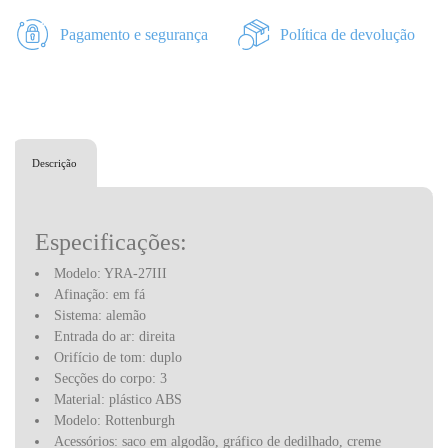
Pagamento e segurança
Política de devolução
Descrição
Especificações:
Modelo: YRA-27III
Afinação: em fá
Sistema: alemão
Entrada do ar: direita
Orifício de tom
: duplo
Secções do corpo:
3
Material: plástico ABS
M
odelo: Rottenburgh
Acessórios: saco em algodão, gráfico de dedilhado, creme