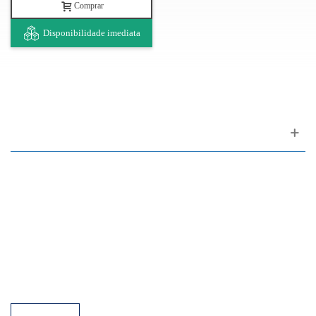
Comprar
Disponibilidade imediata
Apoio ao cliente
FAQ
Links
Política de Privacidade
Condições Gerais de Venda
Parque de Estacionamento
Facilidades de Pagamento
Assistência Técnica a Pianos