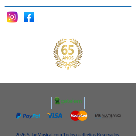
2026 SalaoMusical.com Todos os direitos Reservados.