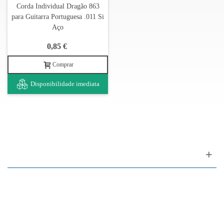
Corda Individual Dragão 863
para Guitarra Portuguesa .011 Si
Aço
0,85 €
Comprar
Disponibilidade imediata
Apoio ao cliente
FAQ
Links
Política de Privacidade
Condições Gerais de Venda