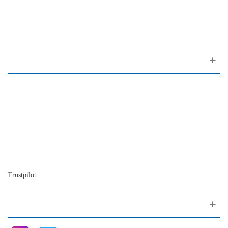
(ao Largo do Carmo)
1200-309 Lisboa Portugal
Sobre nós
Contacto
Mapa do site
Quem somos
A nossa história
A história do piano
Blog
Trustpilot
Siga nos