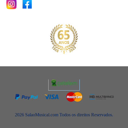
2026 SalaoMusical.com Todos os direitos Reservados.