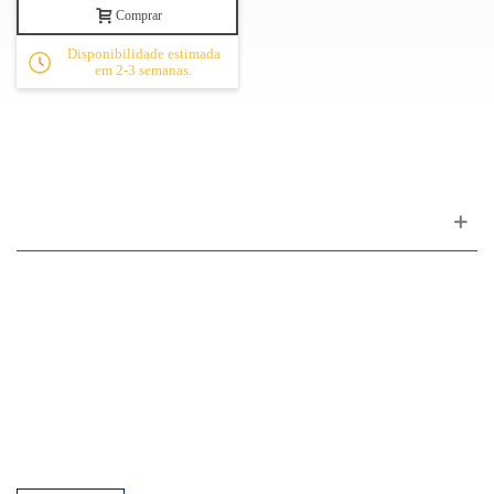
Comprar
Disponibilidade estimada
em 2-3 semanas.
Apoio ao cliente
FAQ
Links
Política de Privacidade
Condições Gerais de Venda
Parque de Estacionamento
Facilidades de Pagamento
Assistência Técnica a Pianos