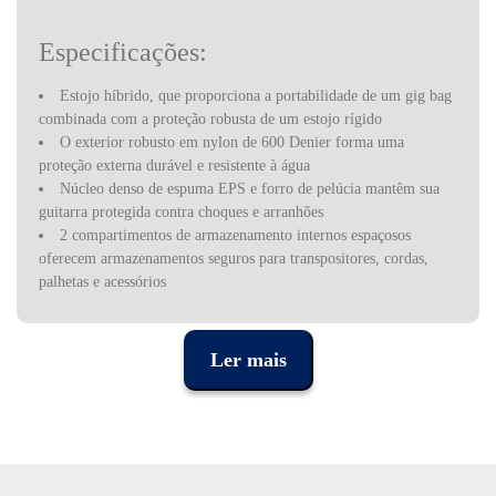
Especificações:
Estojo híbrido, que proporciona a portabilidade de um gig bag
combinada com a proteção robusta de um estojo rígido
O exterior robusto em nylon de 600 Denier forma uma
proteção externa durável e resistente à água
Núcleo denso de espuma EPS e forro de pelúcia mantêm sua
guitarra protegida contra choques e arranhões
2 compartimentos de armazenamento internos espaçosos
oferecem armazenamentos seguros para transpositores, cordas,
palhetas e acessórios
A alça de transporte em nylon resistente proporciona uma
segurança ao pegar
A alça de ombro removível torna o estojo confortável e fácil de
Ler mais
levar
Medidas interiores: comprimento do corpo 18,5" ; larguras
superior e inferior do contorno 12,6"; comprimento total 42,1";
altura do corpo 2,4"
Medidas exteriores: comprimento 43,30" ; largura: 15,70",
altura 5,90"; peso 5,63 lbs