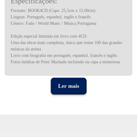
Especificações:
Formato: BOOK4CD (Capa: 25,5cm x 15,00cm)
Línguas: Português, espanhol, inglês e francês
Género: Fado / World Music / Música Portuguesa
Edição especial limitada em livro com 4CD.
Uma das obras mais completas, única que reúne 100 das grandes
músicas da artista.
Livro com biografia em português, espanhol, francês e inglês.
Fotos inéditas de Peter Machado incluindo na capa a misteriosa
“foto do brilho”.
Restauro e masterização em HD áudio.
Fado – Património Imaterial da Humanidade.
Ler mais
Esta edição especial apresenta 100 das melhores gravações de
Amália Rodrigues em 4CD: Fado, Cinema e Teatro, Fado e
Canção, Olympia e Espanhol, completamente recuperadas,
restauradas e de masterizadas em HD áudio.
O livro inclui uma biografia multilingue em português, espanhol,
inglês e francês.
A arte gráfica contém fotos inéditas e exclusivas do fotógrafo