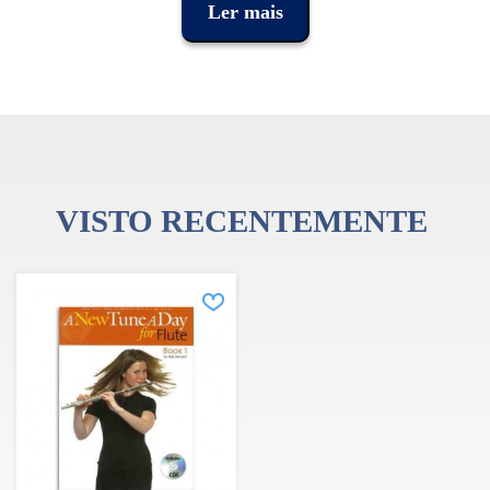
Ler mais
Faixas do CD:
Afinação, performance virtuosa,
acompanhamentos
Nmero de Páginas:
64
Dimensões:
9.0" x 12.0"
VISTO RECENTEMENTE