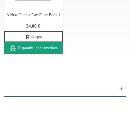
A New Tune a Day Flute Book 1
24,00 €
Comprar
Disponibilidade imediata
Apoio ao cliente
FAQ
Links
Política de Privacidade
Condições Gerais de Venda