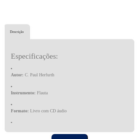
Descrição
Especificações:
Autor:
C. Paul Herfurth
Instrumento:
Flauta
Formato:
Livro com CD áudio
Conteúdo:
Diagramas, fotografias, duetos, cânones, testes de
progresso