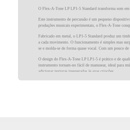
O Flex-A-Tone LP LP1-5 Standard transforma som em s
Este instrumento de percussão é um pequeno dispositivo 
produções musicais experimentais, o Flex-A-Tone conqui
Fabricado em metal, o LP1-5 Standard produz um timbre
a cada movimento. O funcionamento é simples mas surpr
se e molda-se de forma quase vocal. Com um pouco de prá
O design do Flex-A-Tone LP LP1-5 é prático e de qualid
instrumento tornam-no fácil de manusear, ideal para mús
adicionar texturas inesperadas às suas criações.
A sua versatilidade vai muito além da música tradiciona
pela capacidade de gerar sons inusitados que captam in
timbre e dinâmica de forma lúdica e envolvente.
A Latin Percussion, fundada nos anos 60, sempre se de
fabricar instrumentos cubanos que deixaram de estar d
influenciando o som da música latina, jazz, pop e rock 
O Flex-A-Tone LP LP1-5 Standard é a prova de que até