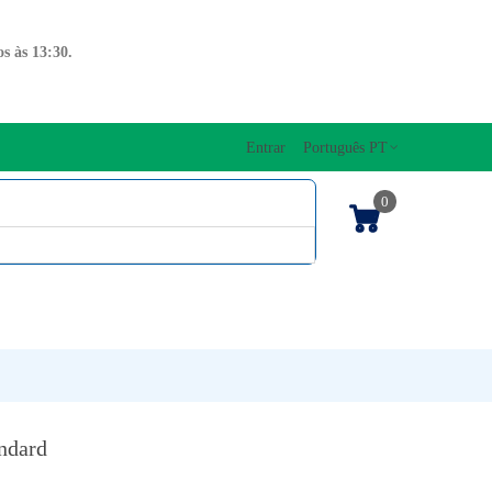
s às 13:30.
Entrar
Português PT
0
ENTOS CORDAS
EDIÇÕES MUSICAIS
PRO
TECLADOS
ndard