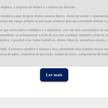
urpresa, a surpresa em música e a música em diversão.
metálico capaz de gerar efeitos sonoros únicos, cheios de caráter e expressivi
stou um espaço próprio na percussão moderna pela sua sonoridade distinta e pe
 que oscila entre o melódico e o misterioso, com um som característico de um
eendente: ao pressionarem a mola de aço com o polegar enquanto a bola de mad
tica, é possível criar linhas melódicas, efeitos cômicos, atmosferas etéreas e 
ade. A estrutura metálica é robusta e leve, permitindo uma resposta sonora ime
icos de palco, orquestras de percussão, bandas de teatro, compositores de band
l. O Flex-A-Tone é utilizado em estúdios de gravação, em bandas de jazz, produ
stantaneamente a atenção do público. É também uma excelente ferramenta pedag
Ler mais
stacou pela capacidade de reinventar a percussão. A marca nasceu em Nova Io
isponíveis nos Estados Unidos devido ao embargo a Cuba. Desde então, a LP tem
com instrumentos autênticos e de excelência.
 o mais pequeno instrumento pode ter um enorme impacto. A sua combinação de