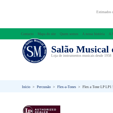
Estimados 
Contacto
Mapa do site
Quem somos
A nossa história
A 
Salão Musical 
Loja de instrumentos musicais desde 1958
ACESSÓRIOS
ACORDEÕES
INICIAÇÃO MUSICAL/ORFF
Início
>
Percussão
>
Flex-a-Tones
>
Flex a Tone LP LP1 