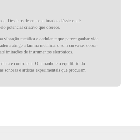
dade. Desde os desenhos animados clássicos até
lo potencial criativo que oferece.
a vibração metálica e ondulante que parece ganhar vida
eira atinge a lâmina metálica, o som curva-se, dobra-
até imitações de instrumentos eletrónicos.
diata e controlada. O tamanho e o equilíbrio do
as sonoras e artistas experimentais que procuram
ções teatrais e bandas sonoras de cinema e televisão,
ógica, ajudando a explorar conceitos de vibração,
rque, quando o fundador Martin Cohen começou a
 estado presente em palcos e estúdios de todo o mundo,
 simplicidade, engenho e expressividade faz dele um