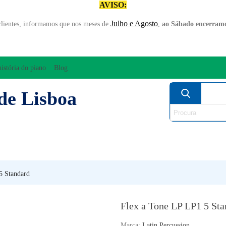
AVISO:
Julho e Agosto
clientes, informamos que nos meses de
,
ao Sábado encerramo
história do piano
Blog
de Lisboa
AMPLIFICAÇÃO/ÁUDIO
ARCO
INSTRUM
PERCUSSÃO
PIANOS
SO
5 Standard
Flex a Tone LP LP1 5 Sta
Marca:
Latin Percussion