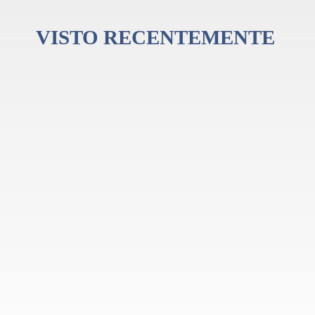
iro convite à experimentação sonora.
VISTO RECENTEMENTE
, tipo saw-blade, com várias tonalidades
o a bola de madeira bate na superfície metálica
r tocada com o Flex-A-Tone