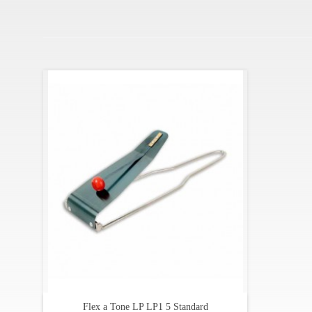
clássico intemporal da percussão moderna e um verdade
Especificações:
Em metal
O Flex-A-Tone LP cria uma onda de sons misteriosos
Dobre a mola de aço com pressão do polegar enquant
Com um pouco de prática, qualquer música pode se
Flex a Tone LP LP1 5 Standard