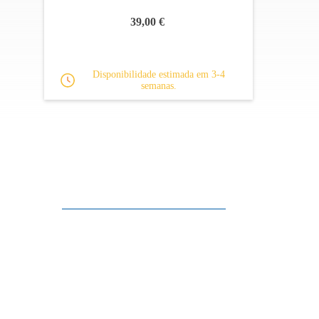
39,00 €
Disponibilidade estimada em 3-4
semanas.
Apoio ao cliente
FAQ
Links
Política de Privacidade
Condições Gerais de Venda
Parque de Estacionamento