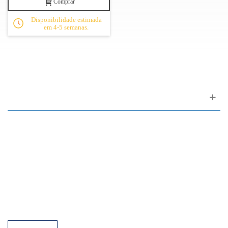
Comprar
Disponibilidade estimada
em 4-5 semanas.
Apoio ao cliente
FAQ
Links
Política de Privacidade
Condições Gerais de Venda
Parque de Estacionamento
Facilidades de Pagamento
Assistência Técnica a Pianos