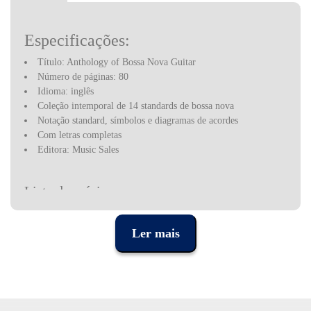
Especificações:
Título: Anthology of Bossa Nova Guitar
Número de páginas: 80
Idioma: inglês
Coleção intemporal de 14 standards de bossa nova
Notação standard, símbolos e diagramas de acordes
Com letras completas
Editora: Music Sales
Lista de músicas:
Aldeia De Ogum [Joyce]
Ler mais
Berimbau [Powell, Baden]
Canto De Ossanha [Powell, Baden] [De Moraes, Vinicius]
Deixa [Powell, Baden]