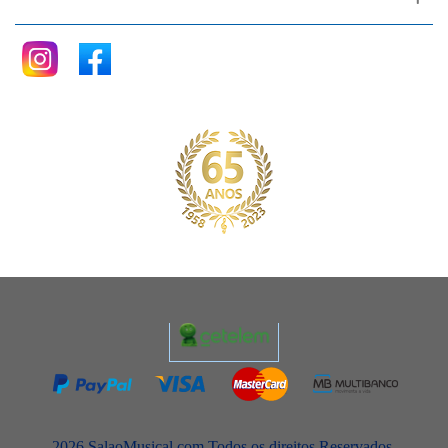
2026 SalaoMusical.com Todos os direitos Reservados.