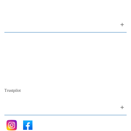
1200-309 Lisboa Portugal
Sobre nós
Contacto
Mapa do site
Quem somos
A nossa história
A história do piano
Blog
Trustpilot
Siga nos