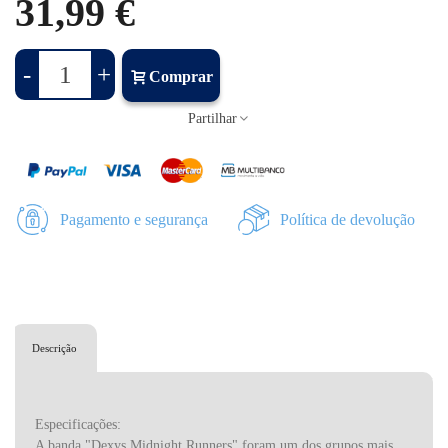
31,99 €
-
+
Comprar
Partilhar
Pagamento e segurança
Política de devolução
Descrição
Especificações:
A banda "Dexys Midnight Runners" foram um dos grupos mais