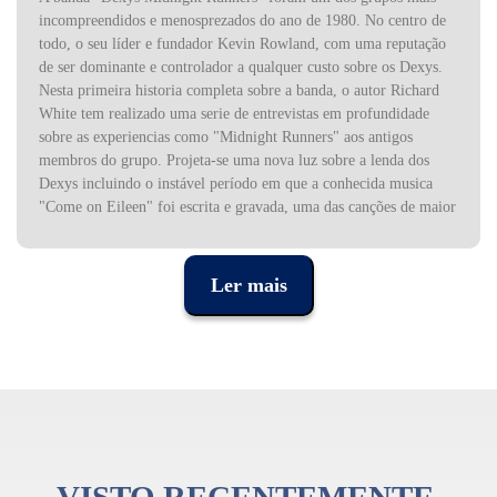
incompreendidos e menosprezados do ano de 1980. No centro de
todo, o seu líder e fundador Kevin Rowland, com uma reputação
de ser dominante e controlador a qualquer custo sobre os Dexys.
Nesta primeira historia completa sobre a banda, o autor Richard
White tem realizado uma serie de entrevistas em profundidade
sobre as experiencias como "Midnight Runners" aos antigos
membros do grupo. Projeta-se uma nova luz sobre a lenda dos
Dexys incluindo o instável período em que a conhecida musica
"Come on Eileen" foi escrita e gravada, uma das canções de maior
sucesso na historia musical do Reino Unido e o seu álbum "Too
Rye Ay".
Ao mesmo tempo que este livro celebra os feitos conseguidos
Ler mais
durante as gravações e nos palcos, também revelam-se aspetos
sobre os métodos de trabalho do Kevin Rowland no estúdio e na
mais recente reinvenção, promovida na triunfante tour de 2003.