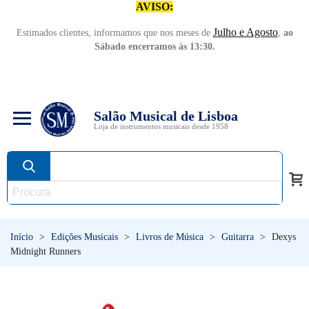
AVISO:
Julho e Agosto
Estimados clientes, informamos que nos meses de
,
ao
Sábado encerramos às 13:30.
Salão Musical de Lisboa
Loja de instrumentos musicais desde 1958
Início
>
Edições Musicais
>
Livros de Música
>
Guitarra
>
Dexys
Midnight Runners