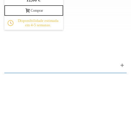
Comprar
Disponibilidade estimada
em 4-5 semanas.
Apoio ao cliente
FAQ
Links
Política de Privacidade
Condições Gerais de Venda
Parque de Estacionamento
Facilidades de Pagamento
Assistência Técnica a Pianos