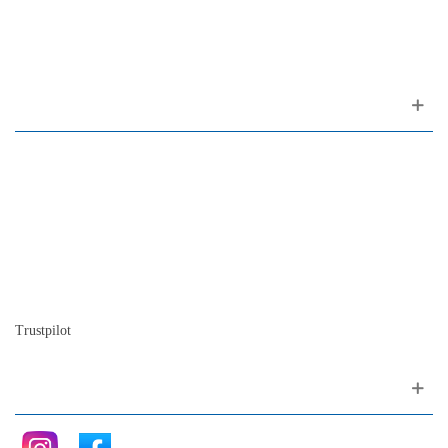
1200-309 Lisboa Portugal
Sobre nós
Contacto
Mapa do site
Quem somos
A nossa história
A história do piano
Blog
Trustpilot
Siga nos