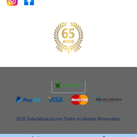
2026 SalaoMusical.com Todos os direitos Reservados.