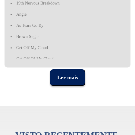
19th Nervous Breakdown
Angie
As Tears Go By
Brown Sugar
Get Off My Cloud
Get Off Of My Cloud
Good Time Bad Time
Ler mais
Honky Tonk Woman
Jumpin' Jack Flash
Lady Jane
Lets Spend The Night Together
Midnight Rambler