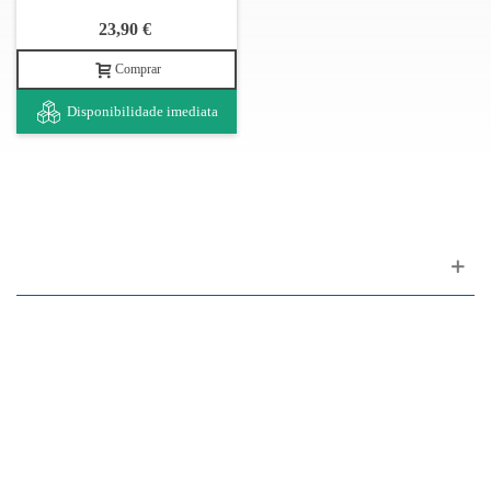
23,90 €
Comprar
Disponibilidade imediata
Apoio ao cliente
FAQ
Links
Política de Privacidade
Condições Gerais de Venda
Parque de Estacionamento
Facilidades de Pagamento