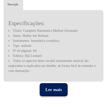
Descrição
Especificações:
Título: Complete Harmonica Method Chromatic
Autor: Bobby Joe Holman
Instrumento: harmónica cromática
Tipo: método
Nº de páginas: 64
Editora: Hal Leonard
Todos os aspectos deste versátil instrumento musical são
explorados e explicados em detalhe, de forma fácil de entender e
com ilustrações.
Tópicos cobertos:
- Concepção e construção da harmónica
Ler mais
- Respiração correta e posições das mãos
- Como improvisar
- Estilos, incluindo tradicional, blues, pop, rock e muito mais