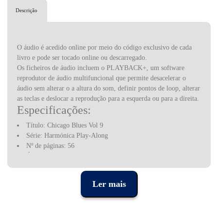
Descrição
O áudio é acedido online por meio do código exclusivo de cada
livro e pode ser tocado online ou descarregado.
Os ficheiros de áudio incluem o PLAYBACK+, um software
reprodutor de áudio multifuncional que permite desacelerar o
áudio sem alterar o a altura do som, definir pontos de loop, alterar
as teclas e deslocar a reprodução para a esquerda ou para a direita.
Especificações:
Título: Chicago Blues Vol 9
Série: Harmónica Play-Along
Nº de páginas: 56
Áudio online incluído
Editora: Hal leonard
Lista de músicas:
Ler mais
Got My Mo Jo Working - Muddy Waters
Hard Hearted Woman - Big Walter Horton