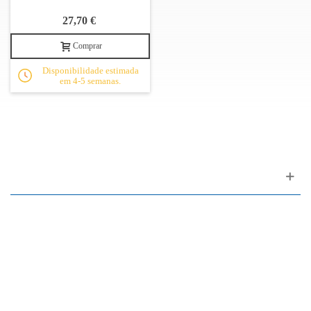
27,70 €
Comprar
Disponibilidade estimada
em 4-5 semanas.
Apoio ao cliente
FAQ
Links
Política de Privacidade
Condições Gerais de Venda
Parque de Estacionamento
Facilidades de Pagamento