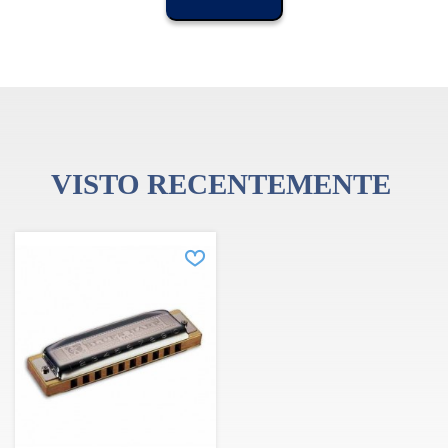
Bocal: suferfície em doussie
Faixa tonal: 3 oitavas
Comprimento: 10,5 cm / 4,1 "
Em Si bemol, 20 vozes. Estas harmónicas são particularmente
boas para iniciantes, pois o 'bending' é facil de obter - até mesmo
pelos principiantes.
VISTO RECENTEMENTE