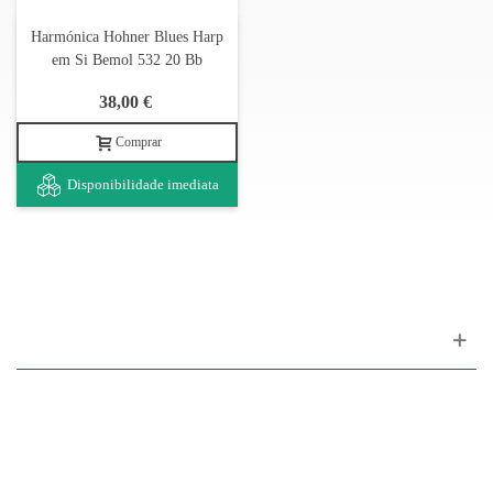
Harmónica Hohner Blues Harp
em Si Bemol 532 20 Bb
38,00 €
Comprar
Disponibilidade imediata
Apoio ao cliente
FAQ
Links
Política de Privacidade
Condições Gerais de Venda