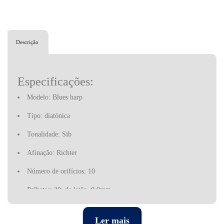
Descrição
Especificações:
Modelo: Blues harp
Tipo: diatónica
Tonalidade: Sib
Afinação: Richter
Número de orifícios: 10
Palhetas: 20, de latão, 0,9mm
Pente: em doussie, castanho. Acabamento duplo lacado
Ler mais