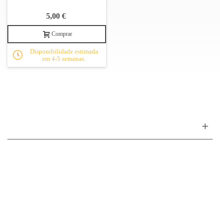
5,00 €
Comprar
Disponibilidade estimada
em 4-5 semanas.
Apoio ao cliente
FAQ
Links
Política de Privacidade
Condições Gerais de Venda
Parque de Estacionamento
Facilidades de Pagamento