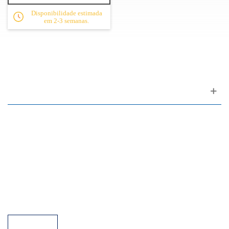
Disponibilidade estimada
em 2-3 semanas.
Apoio ao cliente
FAQ
Links
Política de Privacidade
Condições Gerais de Venda
Parque de Estacionamento
Facilidades de Pagamento
Assistência Técnica a Pianos