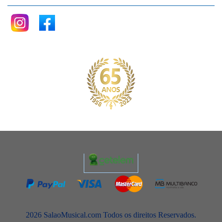
2026 SalaoMusical.com Todos os direitos Reservados.