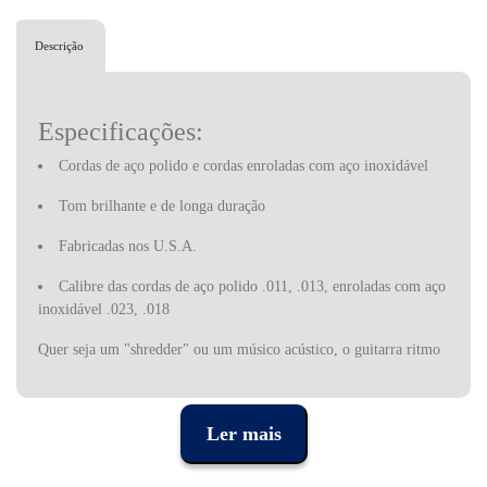
Descrição
Especificações:
Cordas de aço polido e cordas enroladas com aço inoxidável
Tom brilhante e de longa duração
Fabricadas nos U.S.A.
Calibre das cordas de aço polido .011, .013, enroladas com aço
inoxidável .023, .018
Quer seja um "shredder" ou um músico acústico, o guitarra ritmo
de uma banda ou o solista de uma sinfonia, a D'Addario cria as
ferramentas que fazem o seu instrumento musical funcionar em
um nível mais alto. Embora a família D'Addario esteja no negócio
Ler mais
de fabricar cordas de instrumentos desde o século 17, a empresa
expandiu para todas as formas de música - de instrumentos de
sopro à percussão, de orquestra a todos os instrumentos de trastes.