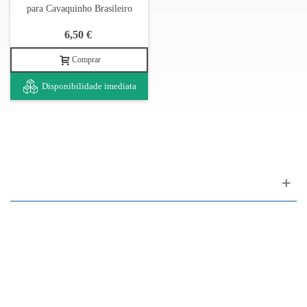
para Cavaquinho Brasileiro
6,50 €
Comprar
Disponibilidade imediata
Apoio ao cliente
FAQ
Links
Política de Privacidade
Condições Gerais de Venda
Parque de Estacionamento