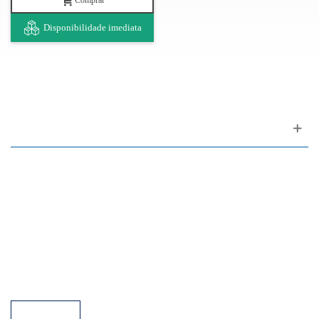
Comprar
Disponibilidade imediata
Apoio ao cliente
FAQ
Links
Política de Privacidade
Condições Gerais de Venda
Parque de Estacionamento
Facilidades de Pagamento
Assistência Técnica a Pianos