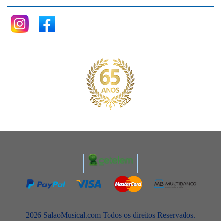
2026 SalaoMusical.com Todos os direitos Reservados.