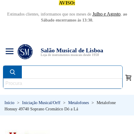
AVISO:
Julho e Agosto
Estimados clientes, informamos que nos meses de
,
ao
Sábado encerramos às 13:30.
Salão Musical de Lisboa
Loja de instrumentos musicais desde 1958
Início
>
Iniciação Musical/Orff
>
Metalofones
>
Metalofone
Honsuy 49740 Soprano Cromático Dó a Lá