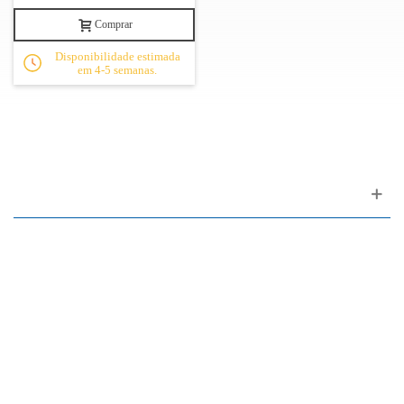
Comprar
Disponibilidade estimada
em 4-5 semanas.
Apoio ao cliente
FAQ
Links
Política de Privacidade
Condições Gerais de Venda
Parque de Estacionamento
Facilidades de Pagamento
Assistência Técnica a Pianos