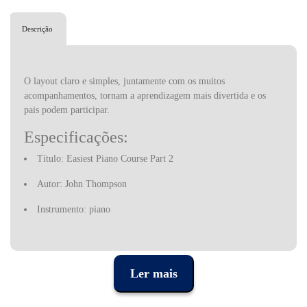
Descrição
O layout
claro e
simples,
juntamente com
os muitos
acompanhamentos
,
tornam a aprendizagem
mais divertida e
os
pais podem participar.
Especificações:
Título: Easiest Piano Course Part 2
Autor: John Thompson
Instrumento: piano
Tipo: método
Nível: elementar
Ler mais
Idioma: inglês