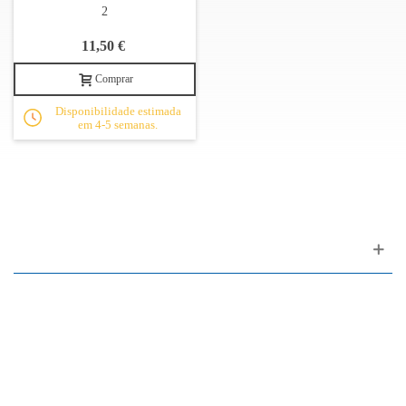
2
11,50 €
Comprar
Disponibilidade estimada
em 4-5 semanas.
Apoio ao cliente
FAQ
Links
Política de Privacidade
Condições Gerais de Venda
Parque de Estacionamento