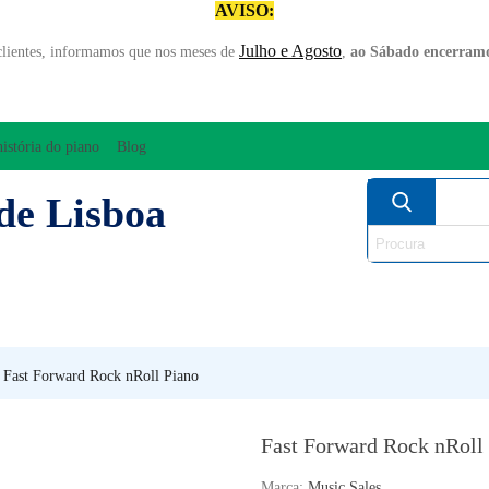
AVISO:
Julho e Agosto
clientes, informamos que nos meses de
,
ao Sábado encerramo
história do piano
Blog
de Lisboa
AMPLIFICAÇÃO/ÁUDIO
ARCO
INSTRUM
PERCUSSÃO
PIANOS
SO
Fast Forward Rock nRoll Piano
Fast Forward Rock nRoll
Marca:
Music Sales