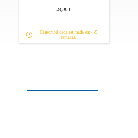
23,90 €
Disponibilidade estimada em 4-5
semanas.
Apoio ao cliente
FAQ
Links
Política de Privacidade
Condições Gerais de Venda
Parque de Estacionamento