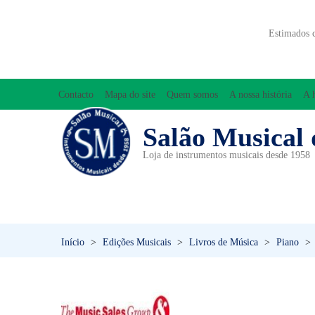
Estimados 
Contacto
Mapa do site
Quem somos
A nossa história
A 
Salão Musical 
Loja de instrumentos musicais desde 1958
ACESSÓRIOS
ACORDEÕES
INICIAÇÃO MUSICAL/ORFF
Início
>
Edições Musicais
>
Livros de Música
>
Piano
>