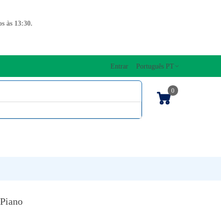
s às 13:30.
Entrar
Português PT
0
ENTOS CORDAS
EDIÇÕES MUSICAIS
PRO
TECLADOS
 Piano