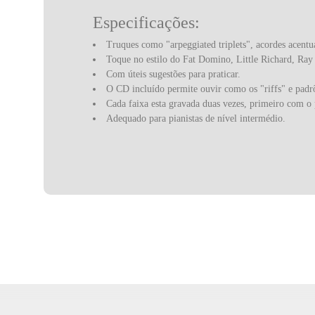
Especificações:
Truques como "arpeggiated triplets", acordes acentu
Toque no estilo do Fat Domino, Little Richard, Ray
Com úteis sugestões para praticar.
O CD incluído permite ouvir como os "riffs" e padrõ
Cada faixa esta gravada duas vezes, primeiro com o
Adequado para pianistas de nível intermédio.