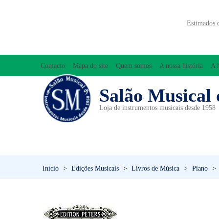
Estimados 
Contacto
Mapa do site
Quem somos
A nossa história
A 
Salão Musical 
Loja de instrumentos musicais desde 1958
ACESSÓRIOS
ACORDEÕES
INICIAÇÃO MUSICAL/ORFF
Início
>
Edições Musicais
>
Livros de Música
>
Piano
>