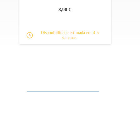
8,90 €
Disponibilidade estimada em 4-5
semanas.
Apoio ao cliente
FAQ
Links
Política de Privacidade
Condições Gerais de Venda
Parque de Estacionamento