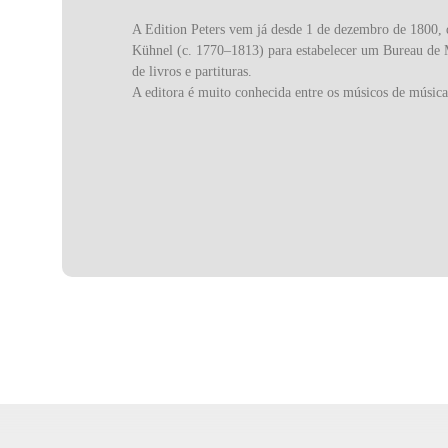
A Edition Peters vem já desde 1 de dezembro de 1800,
Kühnel (c. 1770–1813) para estabelecer um Bureau de M
de livros e partituras.
A editora é muito conhecida entre os músicos de música 