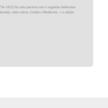
754–1812) fez uma parceria com o organista Ambrosius
ecendo, entre outros, Goethe e Beethoven - e a edição