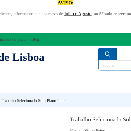
AVISO:
Julho e Agosto
clientes, informamos que nos meses de
,
ao Sábado encerramo
história do piano
Blog
de Lisboa
AMPLIFICAÇÃO/ÁUDIO
ARCO
INSTRUM
PERCUSSÃO
PIANOS
SO
Trabalho Selecionado Solo Piano Peters
Trabalho Selecionado Sol
Marca:
Edition Peters