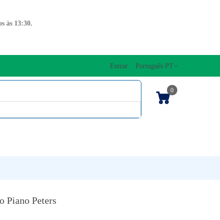
s às 13:30.
Entrar
Português PT
0
ENTOS CORDAS
EDIÇÕES MUSICAIS
PRO
TECLADOS
o Piano Peters