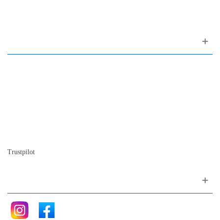
1200-309 Lisboa Portugal
Sobre nós
Contacto
Mapa do site
Quem somos
A nossa história
A história do piano
Blog
Trustpilot
Siga nos