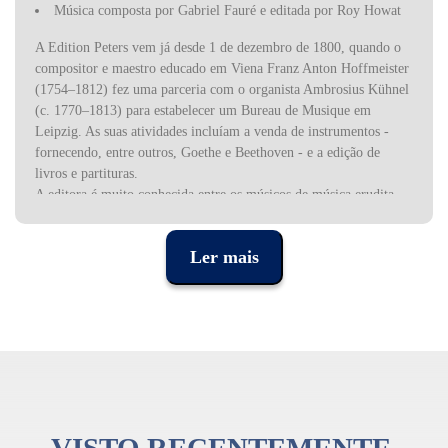
Música composta por Gabriel Fauré e editada por Roy Howat
A Edition Peters vem já desde 1 de dezembro de 1800, quando o
compositor e maestro educado em Viena Franz Anton Hoffmeister
(1754–1812) fez uma parceria com o organista Ambrosius Kühnel
(c. 1770–1813) para estabelecer um Bureau de Musique em
Leipzig. As suas atividades incluíam a venda de instrumentos -
fornecendo, entre outros, Goethe e Beethoven - e a edição de
livros e partituras.
A editora é muito conhecida entre os músicos de música erudita
pela variedade e qualidade das suas edições.
Ler mais